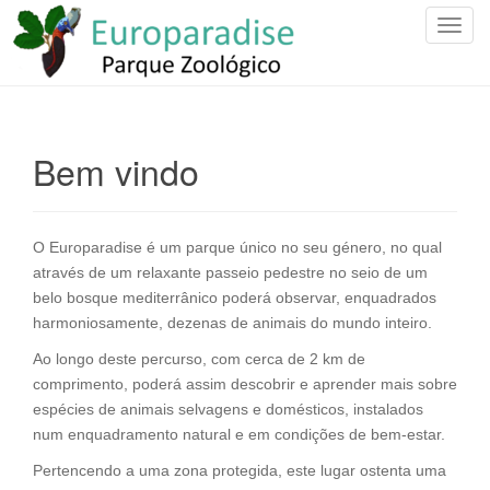
T
o
g
g
l
e
Bem vindo
n
a
v
O Europaradise é um parque único no seu género, no qual
i
através de um relaxante passeio pedestre no seio de um
g
belo bosque mediterrânico poderá observar, enquadrados
a
harmoniosamente, dezenas de animais do mundo inteiro.
t
i
Ao longo deste percurso, com cerca de 2 km de
o
comprimento, poderá assim descobrir e aprender mais sobre
n
espécies de animais selvagens e domésticos, instalados
num enquadramento natural e em condições de bem-estar.
Pertencendo a uma zona protegida, este lugar ostenta uma