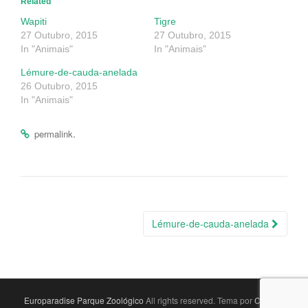
Related
Wapiti
Tigre
27 Outubro, 2015
27 Outubro, 2015
In "Animais"
In "Animais"
Lémure-de-cauda-anelada
26 Outubro, 2015
In "Animais"
.
permalink
Navegação
Lémure-de-cauda-anelada
da
Postagem
Europaradise Parque Zoológico
All rights reserved. Tema por
Colorlib