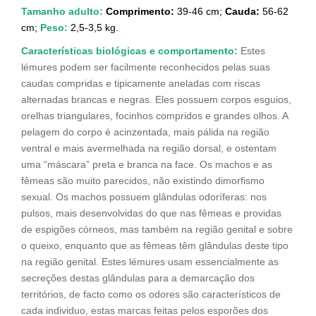
Tamanho adulto:
Comprimento:
39-46 cm;
Cauda:
56-62
cm;
Peso:
2,5-3,5 kg.
Características biológicas e comportamento:
Estes
lémures podem ser facilmente reconhecidos pelas suas
caudas compridas e tipicamente aneladas com riscas
alternadas brancas e negras. Eles possuem corpos esguios,
orelhas triangulares, focinhos compridos e grandes olhos. A
pelagem do corpo é acinzentada, mais pálida na região
ventral e mais avermelhada na região dorsal, e ostentam
uma “máscara” preta e branca na face. Os machos e as
fêmeas são muito parecidos, não existindo dimorfismo
sexual. Os machos possuem glândulas odoríferas: nos
pulsos, mais desenvolvidas do que nas fêmeas e providas
de espigões córneos, mas também na região genital e sobre
o queixo, enquanto que as fêmeas têm glândulas deste tipo
na região genital. Estes lémures usam essencialmente as
secreções destas glândulas para a demarcação dos
territórios, de facto como os odores são característicos de
cada individuo, estas marcas feitas pelos esporões dos