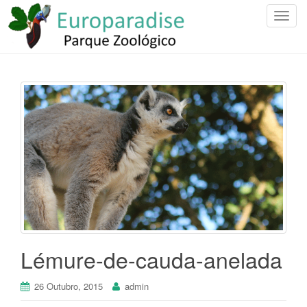
T
o
g
g
l
e
n
a
v
i
g
a
t
i
o
Lémure-de-cauda-anelada
n
26 Outubro, 2015
admin